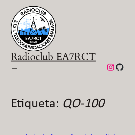
Saltar
al
contenido
Radioclub EA7RCT
Instagra
GitHu
Etiqueta:
QO-100