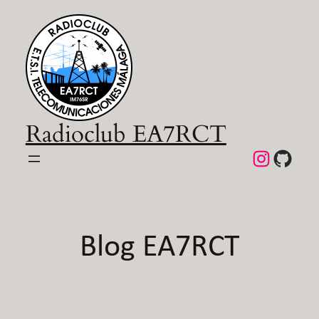
Saltar
al
contenido
Radioclub EA7RCT
Instagra
GitHu
Blog EA7RCT